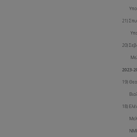
Υπολογ
21) Σπ
Υπολογ
20) Σε
Μελέτη
2023-2
19) Θεο
Βιολογ
18) Ελ
Μελέτη
NM