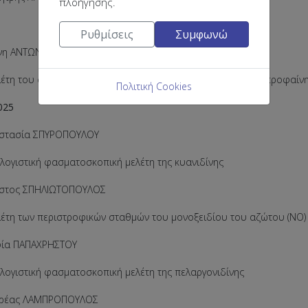
πλοήγησης.
Ρυθμίσεις
Συμφωνώ
ένη ΑΝΤΩΝΟΠΟΥΛΟΥ
 του σχηματισμού συγκρυστάλλων του φαρμάκου ιβουπροφαίνης 
Πολιτική Cookies
025
αστασία ΣΠΥΡΟΠΟΥΛΟΥ
ιστική φασματοσκοπική μελέτη της κυανιδίνης
ήστος ΣΠΗΛΙΩΤΟΠΟΥΛΟΣ
 των περιστροφικών σταθμών του μονοξειδίου του αζώτου (ΝΟ)
φία ΠΑΠΑΧΡΗΣΤΟΥ
ιστική φασματοσκοπική μελέτη της πελαργονιδίνης
δρέας ΛΑΜΠΡΟΠΟΥΛΟΣ