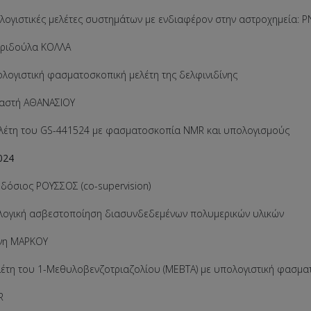
ιστικές μελέτες συστημάτων με ενδιαφέρον στην αστροχημεία: P
υριδούλα ΚΟΛΛΑ
ιστική φασματοσκοπική μελέτη της δελφινιδίνης
βαστή ΑΘΑΝΑΣΙΟΥ
 του GS-441524 με φασματοσκοπία NMR και υπολογισμούς
024
δόσιος ΡΟΥΣΣΟΣ (co-supervision)
ική ασβεστοποίηση διασυνδεδεμένων πολυμερικών υλικών
ένη ΜΑΡΚΟΥ
 του 1-Μεθυλοβενζοτριαζολίου (MEBTA) με υπολογιστική φασμ
R