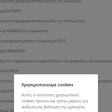
ιστική φασματοσκοπική μελέτη της μαλβιδίνης
αγγελία ΠΑΠΠΑ
ιστική φασματοσκοπική μελέτη της πετουνιδίνης
τας ΜΕΝΙΚΟΣ (co-supervision)
μηχανικές μελέτες ενώσεων για DSSC
ωργία ΜΑΝΔΡΕΚΑ
 του σχηματισμού συγκρυστάλλων του φαρμάκου ιβουπροφαίνης
ρία ΚΟΥΦΟΥ
 του σχηματισμού συγκρυστάλλων του φαρμάκου ιβουπροφαίνης
Χρησιμοποιούμε cookies
οδώρα ΚΑΣΟΥΡΗ
Αυτός ο ιστότοπος χρησιμοποιεί
cookies πρώτου και τρίτου μέρους για
ιστική φασματοσκοπική μελέτη της ροσινιδίνης
ανάλυση και βελτίωση της εμπειρίας
μήτρης ΧΡΙΣΤΟΔΟΥΛΟΥ