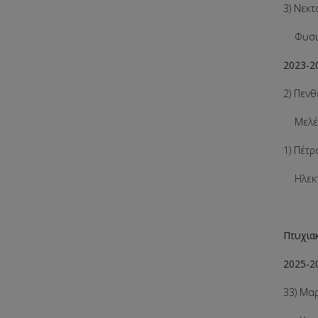
3) Νεκ
Φυσικο
2023-2
2) Πεν
Μελέτη
1) Πέτ
Ηλεκτρ
Πτυχια
2025-2
33) Μα