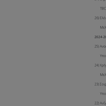
TBC
26) Ελ
Μελέτη
2024-2
25) Αν
Υπολογ
24) Χρ
Μελέτη
23) Σο
Υπολογ
22) Αν