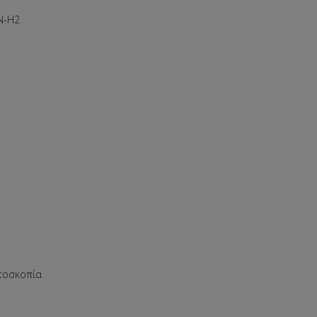
N-H2
ατοσκοπία