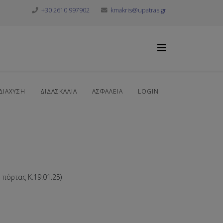
+30 2610 997902
kmakris@upatras.gr
ΔΙΆΧΥΣΗ
ΔΙΔΑΣΚΑΛΊΑ
ΑΣΦΆΛΕΙΑ
LOGIN
 πόρτας K.19.01.25)