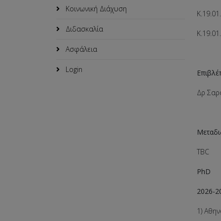
Κοινωνική Διάχυση
K.19.01
Διδασκαλία
K.19.01
Ασφάλεια
Login
Επιβλέ
Δρ Σαρά
Μεταδι
TBC
PhD
2026-2
1) Αθη