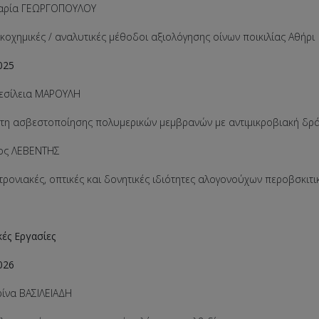
ταρία ΓΕΩΡΓΟΠΟΥΛΟΥ
χημικές / αναλυτικές μέθοδοι αξιολόγησης οίνων ποικιλίας Αθήρι
025
θεσίλεια ΜΑΡΟΥΛΗ
 ασβεστοποίησης πολυμερικών μεμβρανών με αντιμικροβιακή δρ
ρος ΛΕΒΕΝΤΗΣ
ονιακές, οπτικές και δονητικές ιδιότητες αλογονούχων περοβσκιτι
κές Εργασίες
026
ρίνα ΒΑΣΙΛΕΙΑΔΗ