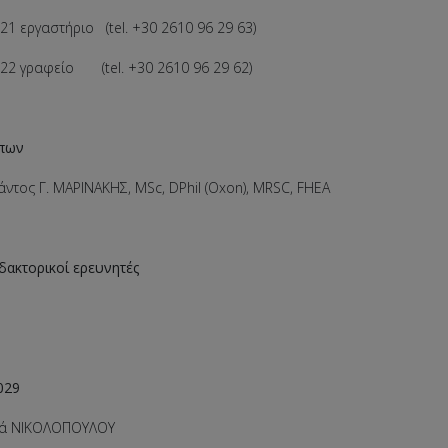
.21 εργαστήριο (tel. +30 2610 96 29 63)
.22 γραφείο (tel. +30 2610 96 29 62)
πων
ντος Γ. ΜΑΡΙΝΑΚΗΣ, MSc, DPhil (Oxon), MRSC, FHEA
δακτορικοί ερευνητές
029
νά ΝΙΚΟΛΟΠΟΥΛΟΥ