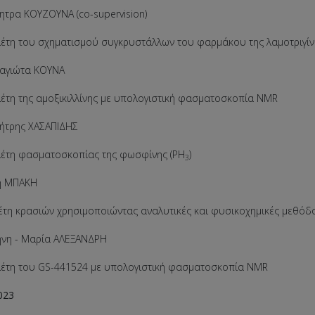
ητρα ΚΟΥΖΟΥΝΑ (co-supervision)
 του σχηματισμού συγκρυστάλλων του φαρμάκου της λαμοτριγίν
ναγιώτα ΚΟΥΝΑ
 της αμοξικιλλίνης με υπολογιστική φασματοσκοπία NMR
μήτρης ΧΑΣΑΠΙΔΗΣ
η φασματοσκοπίας της φωσφίνης (PH
)
3
ή ΜΠΑΚΗ
 κρασιών χρησιμοποιώντας αναλυτικές και φυσικοχημικές μεθόδ
ρήνη - Μαρία ΑΛΕΞΑΝΔΡΗ
 του GS-441524 με υπολογιστική φασματοσκοπία NMR
023