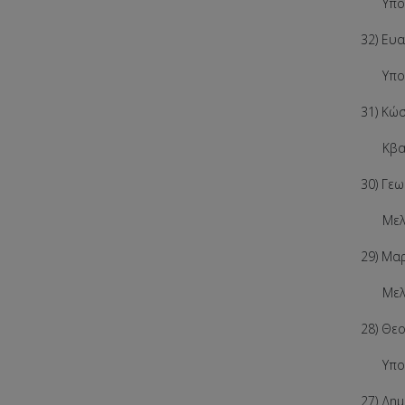
Υπολογ
32) Ευ
Υπολογ
31) Κώσ
Κβαντο
30) Γε
Μελέτη
29) Μα
Μελέτη
28) Θε
Υπολογ
27) Δη